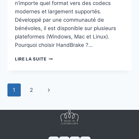
n’importe quel format vers des codecs
modernes et largement supportés.
Développé par une communauté de
bénévoles, il est disponible sur plusieurs
plateformes (Windows, Mac et Linux).
Pourquoi choisir HandBrake ?…
HANDBRAKE
LIRE LA SUITE
:
CONVERSION
VIDÉO
FACILE
Navigation
Page
1
2
de
suivante
page