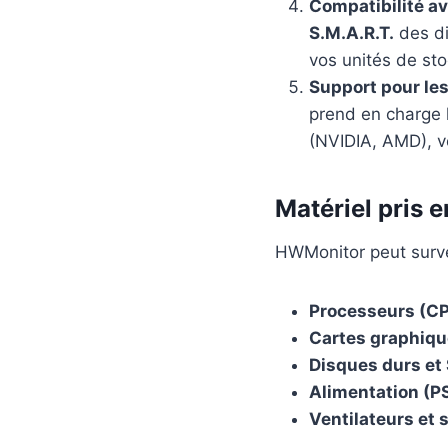
Compatibilité av
S.M.A.R.T.
des di
vos unités de st
Support pour les
prend en charge 
(NVIDIA, AMD), v
Matériel pris 
HWMonitor peut surve
Processeurs (C
Cartes graphiqu
Disques durs et
Alimentation (P
Ventilateurs et