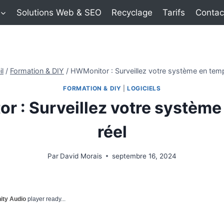
Solutions Web & SEO
Recyclage
Tarifs
Contac
il
/
Formation & DIY
/
HWMonitor : Surveillez votre système en temp
FORMATION & DIY
|
LOGICIELS
r : Surveillez votre système
réel
Par
David Morais
septembre 16, 2024
nity Audio
player ready...