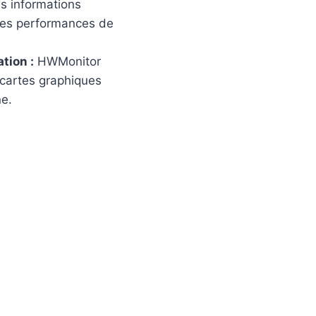
les informations
 des performances de
tion :
HWMonitor
 cartes graphiques
ne.