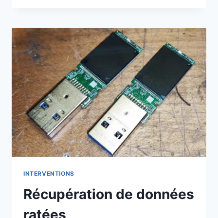
SUR
HP
AIO
24-
R168NG
INTERVENTIONS
Récupération de données
ratées