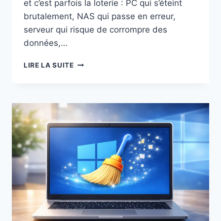
et c’est parfois la loterie : PC qui s’éteint
brutalement, NAS qui passe en erreur,
serveur qui risque de corrompre des
données,…
GUIDE
LIRE LA SUITE
ONDULEUR
UPS
:
BIEN
CHOISIR
ET
PROTÉGER
PC,
NAS
ET
SERVEURS