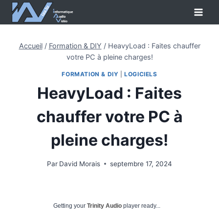
Aller
au
contenu
Accueil
/
Formation & DIY
/
HeavyLoad : Faites chauffer
votre PC à pleine charges!
FORMATION & DIY
|
LOGICIELS
HeavyLoad : Faites
chauffer votre PC à
pleine charges!
Par
David Morais
septembre 17, 2024
Getting your
Trinity Audio
player ready...