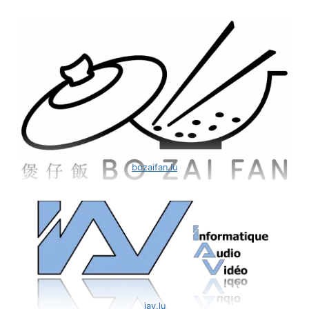
bozaifan.lu
iav.lu