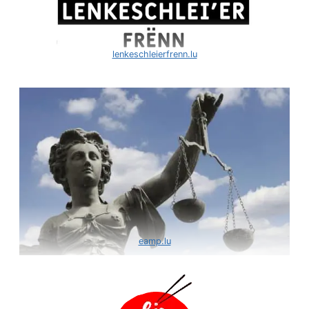
lenkeschleierfrenn.lu
eamp.lu