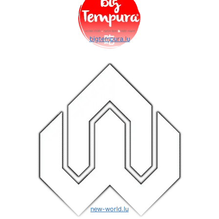
bigtempura.lu
new-world.lu