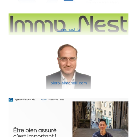
immonest.lu
piero-simonelli.com