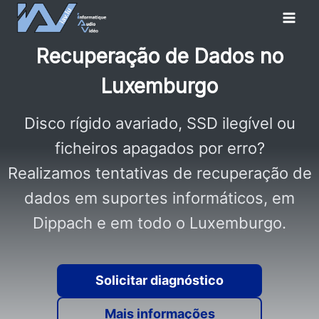
Skip
to
content
Recuperação de Dados no
Luxemburgo
Disco rígido avariado, SSD ilegível ou
ficheiros apagados por erro?
Realizamos tentativas de recuperação de
dados em suportes informáticos, em
Dippach e em todo o Luxemburgo.
Solicitar diagnóstico
Mais informações