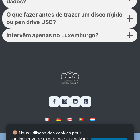
dados?
O que fazer antes de trazer um disco rígido
ou pen drive USB?
Intervêm apenas no Luxemburgo?
Blog
-
Stages & Jobs
-
Software
Nous utilisons des cookies pour
Contacte
-
A propos
optimiser votre expérience et analyser