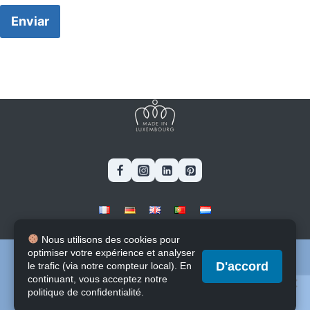
Enviar
Blog
-
Stages & Jobs
-
Software
Nous utilisons des cookies pour
Contacte
-
A propos
optimiser votre expérience et analyser
Nous utilisons des cookies pour vous garantir la meilleure
D'accord
le trafic (via notre compteur local). En
expérience sur notre site web. Si vous continuez à utiliser ce
continuant, vous acceptez notre
Conditions générales d'utilisation
(G.G.U.)
site, nous supposerons que vous en êtes satisfait.
politique de confidentialité.
Mentions Légales
-
Protection des Données (R.G.P.D.)
OK
Politique de confidentialité