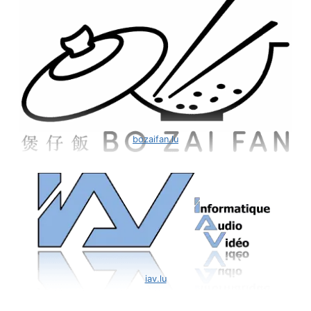
bozaifan.lu
iav.lu