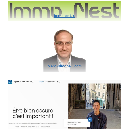
immonest.lu
piero-simonelli.com