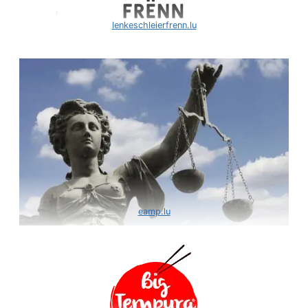
lenkeschleierfrenn.lu
eamp.lu