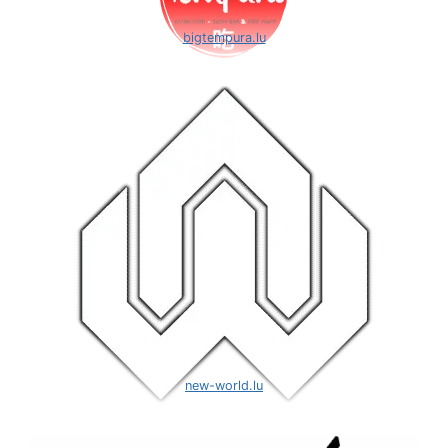
bigtempura.lu
new-world.lu