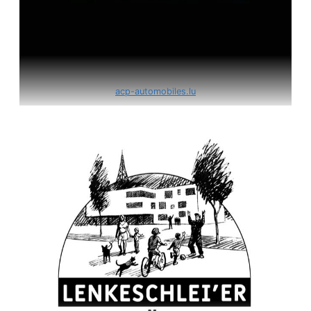
acp-automobiles.lu