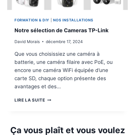
V
E
D
U
P
R
O
FORMATION & DIY
|
NOS INSTALLATIONS
W
U
I
Notre sélection de Cameras TP-Link
R
N
I
D
David Morais
décembre 17, 2024
R
O
M
Que vous choisissiez une caméra à
W
E
S
batterie, une caméra filaire avec PoE, ou
T
encore une caméra WiFi équipée d’une
S
C
carte SD, chaque option présente des
A
avantages et des…
N
N
N
LIRE LA SUITE
E
O
R
T
M
R
É
E
Ça vous plaît et vous voulez
D
S
I