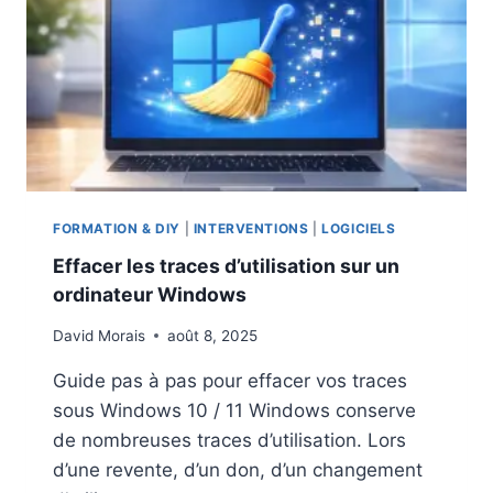
S
N
,
T
G
S
R
A
A
V
V
I
E
E
R
P
O
R
U
I
S
FORMATION & DIY
|
INTERVENTIONS
|
LOGICIELS
V
A
Effacer les traces d’utilisation sur un
É
U
ordinateur Windows
E
V
E
E
David Morais
août 8, 2025
N
G
L
A
Guide pas à pas pour effacer vos traces
I
R
sous Windows 10 / 11 Windows conserve
G
D
N
E
de nombreuses traces d’utilisation. Lors
E
R
d’une revente, d’un don, d’un changement
?
U