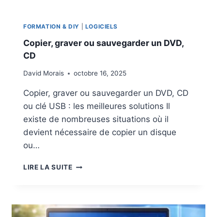
M
O
E
T
N
É
FORMATION & DIY
|
LOGICIELS
T
G
Copier, graver ou sauvegarder un DVD,
P
E
R
CD
R
O
P
T
David Morais
octobre 16, 2025
C
É
,
Copier, graver ou sauvegarder un DVD, CD
G
N
E
ou clé USB : les meilleures solutions Il
A
R
S
existe de nombreuses situations où il
E
E
devient nécessaire de copier un disque
F
T
F
ou…
S
I
E
C
C
LIRE LA SUITE
R
A
O
V
C
P
E
E
I
U
M
E
R
E
R