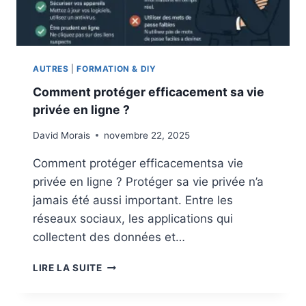
U
R
U
P
S
AUTRES
|
FORMATION & DIY
:
Comment protéger efficacement sa vie
B
privée en ligne ?
I
E
David Morais
novembre 22, 2025
N
C
Comment protéger efficacementsa vie
H
privée en ligne ? Protéger sa vie privée n’a
O
I
jamais été aussi important. Entre les
S
réseaux sociaux, les applications qui
I
collectent des données et…
R
E
C
LIRE LA SUITE
T
O
P
M
R