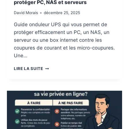
protéger PC, NAS et serveurs
David Morais
décembre 25, 2025
Guide onduleur UPS qui vous permet de
protéger efficacement un PC, un NAS, un
serveur ou une box internet contre les
coupures de courant et les micro-coupures.
Une…
G
LIRE LA SUITE
U
I
D
E
O
N
D
U
L
E