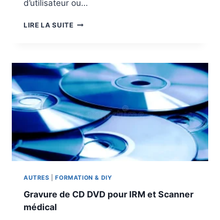
d’utilisateur ou…
N
D
E
LIRE LA SUITE
V
F
D
F
,
A
C
C
D
E
R
L
E
S
T
R
A
C
E
S
AUTRES
|
FORMATION & DIY
D
Gravure de CD DVD pour IRM et Scanner
’
médical
U
T