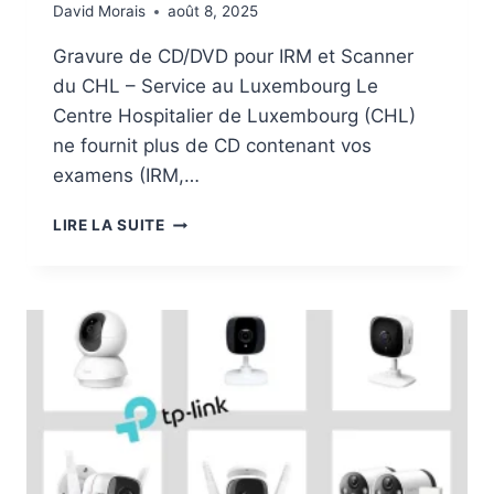
David Morais
août 8, 2025
I
L
Gravure de CD/DVD pour IRM et Scanner
I
du CHL – Service au Luxembourg Le
S
A
Centre Hospitalier de Luxembourg (CHL)
T
ne fournit plus de CD contenant vos
I
examens (IRM,…
O
N
G
LIRE LA SUITE
S
R
U
A
R
V
U
U
N
R
O
E
R
D
D
E
I
C
N
D
A
D
T