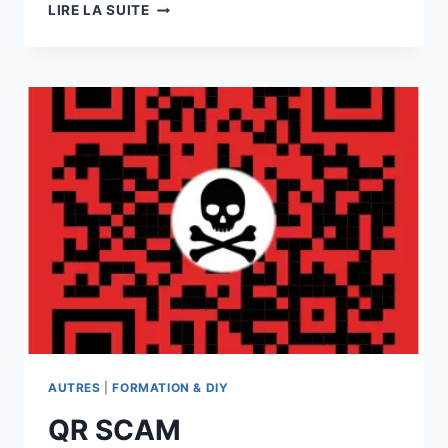
GRAVURE
LIRE LA SUITE
DE
CD
DVD
POUR
IRM
ET
SCANNER
MÉDICAL
AUTRES
|
FORMATION & DIY
QR SCAM