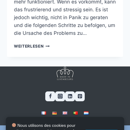
mehr funktioniert. Wenn es vorkommt, kann
das frustrierend und stressig sein. Es ist
jedoch wichtig, nicht in Panik zu geraten
und die folgenden Schritte zu befolgen, um
die Ursache des Problems zu…
VORGEHENSWEISE,
WEITERLESEN
WENN
IHR
COMPUTER
NICHT
MEHR
FUNKTIONIERT
Blog
-
Stages & Jobs
-
Software
Nous utilisons des cookies pour
Contacte
-
A propos