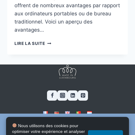
offrent de nombreux avantages par rapport
aux ordinateurs portables ou de bureau
traditionnel. Voici un aperçu des
avantages…
LES
LIRE LA SUITE
AVANTAGES
DES
MINI
PC
Ce site utilise des cookies pour améliorer votre expérience. En
Blog
-
Stages & Jobs
-
Software
Nous utilisons des cookies pour
poursuivant votre navigation sur ce site, vous consentez à
Contacte
-
A propos
optimiser votre expérience et analyser
l'utilisation de ces cookies.