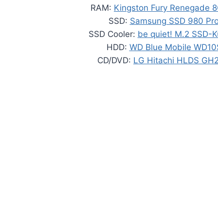
RAM:
Kingston Fury Renegade 
SSD:
Samsung SSD 980 Pro
SSD Cooler:
be quiet! M.2 SSD-K
HDD:
WD Blue Mobile WD1
CD/DVD:
LG Hitachi HLDS G