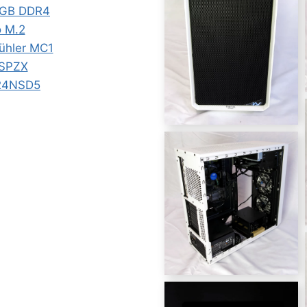
8GB DDR4
 M.2
ühler MC1
0SPZX
H24NSD5