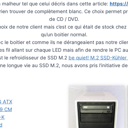
 malheur tel que celui décris dans cette article:
https:/
a rien trouver de complètement blanc. Ce choix permet pre
de CD / DVD.
choix de notre client mais c’est ce qui était de stock c
qu’un boitier normal.
avec le boitier et comme ils ne dérangeaient pas notre clie
 fil allant sur chaque LED mais afin de rendre le PC au p
st le refroidisseur de SSD M.2
be quiet! M.2 SSD-Kühler
ne longue vie au SSD M.2, nous avons pris l’initiative de l
G ATX
 9 CM
-K
ed