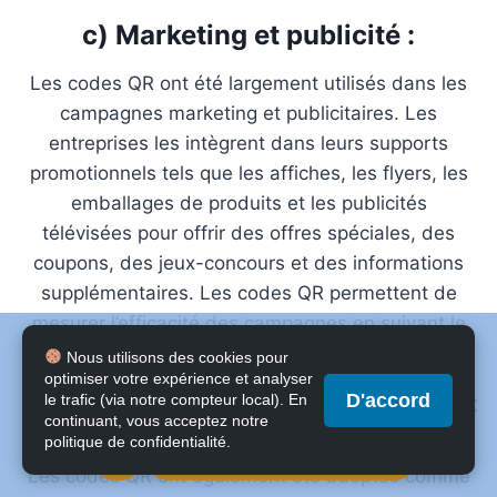
c) Marketing et publicité :
Les codes QR ont été largement utilisés dans les
campagnes marketing et publicitaires. Les
entreprises les intègrent dans leurs supports
promotionnels tels que les affiches, les flyers, les
emballages de produits et les publicités
télévisées pour offrir des offres spéciales, des
coupons, des jeux-concours et des informations
supplémentaires. Les codes QR permettent de
mesurer l’efficacité des campagnes en suivant le
Ce site utilise des cookies pour améliorer votre expérience. En
nombre de scans effectués.
Nous utilisons des cookies pour
poursuivant votre navigation sur ce site, vous consentez à
optimiser votre expérience et analyser
l'utilisation de ces cookies.
D'accord
le trafic (via notre compteur local). En
Pour en savoir plus sur l'utilisation des cookies sur ce site,
d) Paiement mobile :
continuant, vous acceptez notre
veuillez consulter nos conditions générales d'utilisation.
politique de confidentialité.
OK
Conditions générales d'utilisation
Les codes QR ont également été adoptés comme