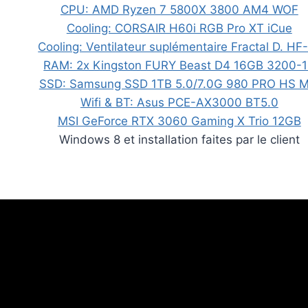
CPU: AMD Ryzen 7 5800X 3800 AM4 WOF
Cooling: CORSAIR H60i RGB Pro XT iCue
Cooling: Ventilateur suplémentaire Fractal D. HF
RAM: 2x Kingston FURY Beast D4 16GB 3200-
SSD: Samsung SSD 1TB 5.0/7.0G 980 PRO HS M
Wifi & BT: Asus PCE-AX3000 BT5.0
MSI GeForce RTX 3060 Gaming X Trio 12GB
Windows 8 et installation faites par le client