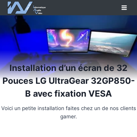
Aller
au
contenu
Installation d’un écran de 32
Pouces LG UltraGear 32GP850-
B avec fixation VESA
Voici un petite installation faites chez un de nos clients
gamer.