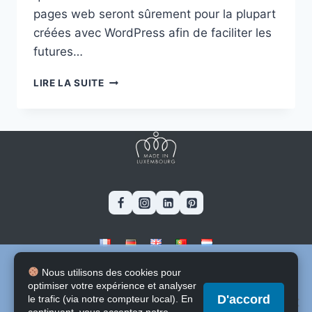
pages web seront sûrement pour la plupart
créées avec WordPress afin de faciliter les
futures…
BOZAIFAN.LU
LIRE LA SUITE
Ce site utilise des cookies pour améliorer votre expérience. En
Blog
-
Stages & Jobs
-
Software
Nous utilisons des cookies pour
poursuivant votre navigation sur ce site, vous consentez à
Contacte
-
A propos
optimiser votre expérience et analyser
l'utilisation de ces cookies.
D'accord
le trafic (via notre compteur local). En
Pour en savoir plus sur l'utilisation des cookies sur ce site,