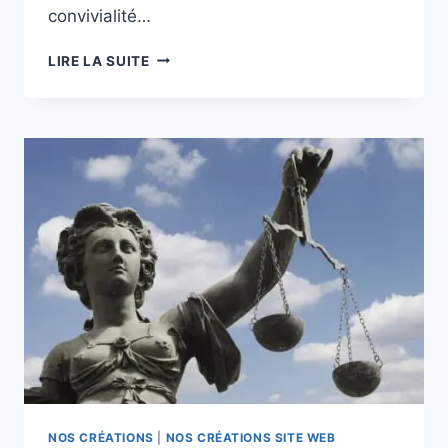
convivialité…
SITE
LIRE LA SUITE
INTERNET
POUR
RESTAURANT
–
NEW-
WORLD.LU
NOS CRÉATIONS
|
NOS CRÉATIONS SITE WEB